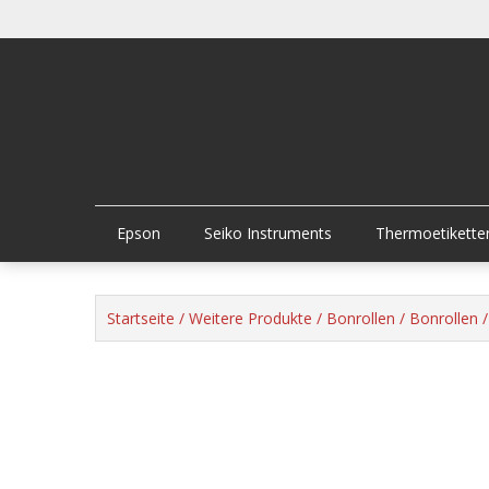
Skip
to
content
Epson
Seiko Instruments
Thermoetikette
Startseite
/
Weitere Produkte
/
Bonrollen
/
Bonrollen /