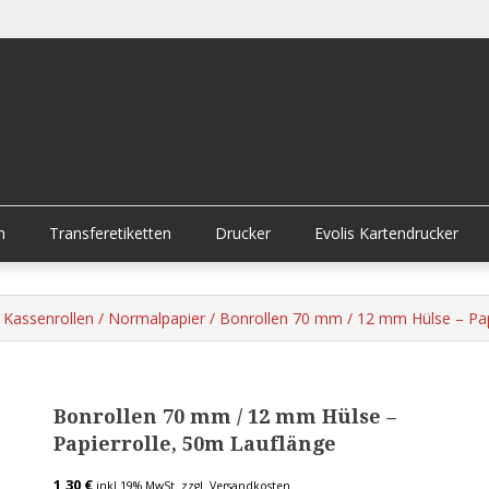
n
Transferetiketten
Drucker
Evolis Kartendrucker
 Kassenrollen
/
Normalpapier
/ Bonrollen 70 mm / 12 mm Hülse – Pap
Bonrollen 70 mm / 12 mm Hülse –
Papierrolle, 50m Lauflänge
1,30
€
inkl.19% MwSt.
zzgl. Versandkosten