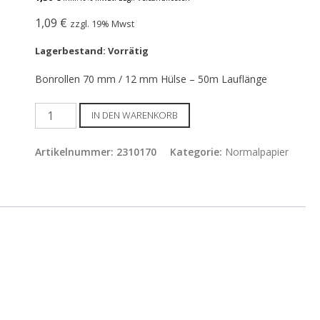
1,09
€
zzgl. 19% Mwst
Lagerbestand: Vorrätig
Bonrollen 70 mm / 12 mm Hülse – 50m Lauflänge
Bonrollen
IN DEN WARENKORB
70
mm
Artikelnummer:
2310170
Kategorie:
Normalpapier
/
12
mm
Hülse
-
Papierrolle,
50m
Lauflänge
Menge