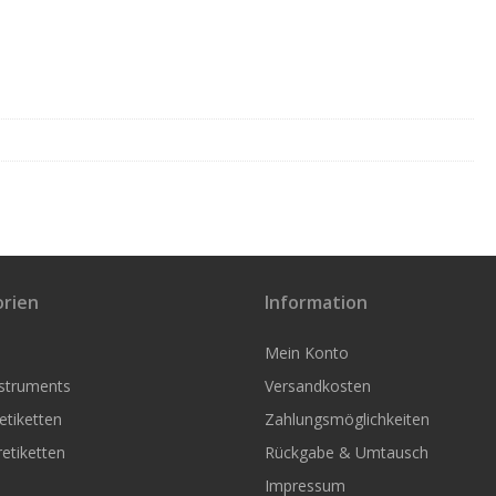
rien
Information
Mein Konto
nstruments
Versandkosten
tiketten
Zahlungsmöglichkeiten
etiketten
Rückgabe & Umtausch
Impressum