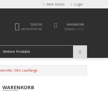
Mein Konto
Login
TELEFON
WARENKORB
+49 40 8195140
0 Items
0,00 €
Weitere Produkte
ierrolle, 50m Lauflänge
WARENKORB