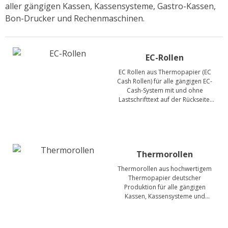
Etiketten für Epson C7500 / C8000
aller gängigen Kassen, Kassensysteme, Gastro-Kassen,
Bon-Drucker und Rechenmaschinen.
Etiketten für Epson C831
Epson Tintenpatronen & Zubehör
EC-Rollen
Tinte für Epson C3500
EC Rollen aus Thermopapier (EC
Cash Rollen) für alle gängigen EC-
Tinte für Epson C4000
Cash-System mit und ohne
Lastschrifttext auf der Rückseite.
Tinte für Epson C6000 / C6500
Unsere günstigen Rollen für Ihr
POS-Terminal sind aus
Tinte für Epson C7500 / G
hochwertigem Thermopapier
deutscher Produktion.
Tinte für Epson GP-C831
Thermorollen
Tinte für Epson C8000
Thermorollen aus hochwertigem
Thermopapier deutscher
ColorWorks Info
Produktion für alle gängigen
Kassen, Kassensysteme und
LEASING Epson
Bondrucker.
Anwenderberichte