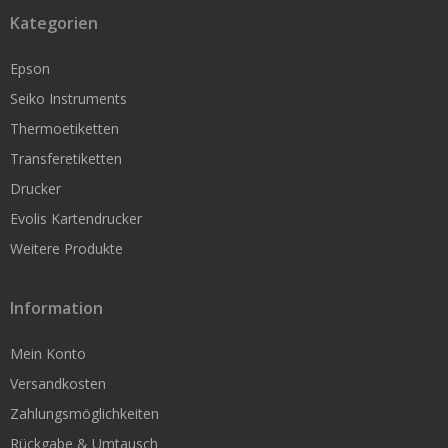
Kategorien
Original Seiko Etiketten
Seiko Service
Epson
Seiko Instruments
Support & Reparatur
Thermoetiketten
Smart Label Software
Transferetiketten
Drucker
Evolis Kartendrucker
Rollen für kleine Drucker
Weitere Produkte
Original Seiko Etiketten
Nachbau für Seiko
Information
Original Dymo
Mein Konto
Original Brother
Versandkosten
Zahlungsmöglichkeiten
Epson TM-L60 / L90
Rückgabe & Umtausch