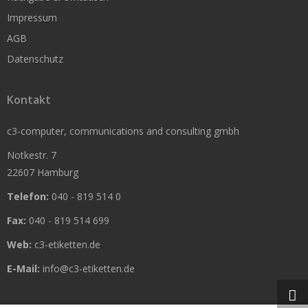
Rollen nach Kern-Durchmesser
Impressum
Thermoetiketten 19 mm Kern
AGB
Datenschutz
Thermoetiketten 25 mm Kern
Thermoetiketten 76 mm Kern
Kontakt
c3-computer, communications and consulting gmbh
Papieretiketten
Notkestr. 7
22607 Hamburg
Papieretiketten 25mm Kern
Telefon:
040 - 819 514 0
Papieretiketten 76mm Kern
Fax:
040 - 819 514 699
Folienetiketten
Web:
c3-etiketten.de
Folienetiketten 25mm Kern
E-Mail:
info@c3-etiketten.de
Folienetiketten 76mm Kern