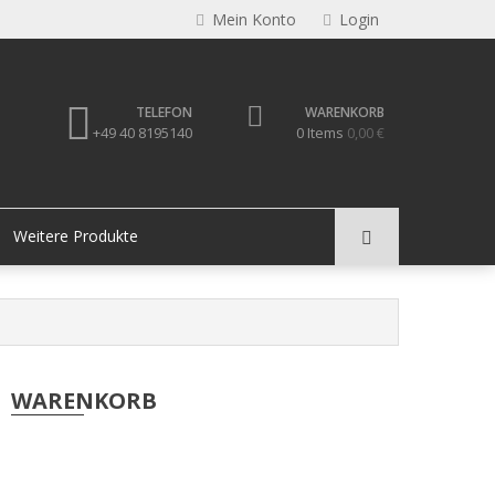
Mein Konto
Login
TELEFON
WARENKORB
+49 40 8195140
0 Items
0,00 €
Weitere Produkte
WARENKORB