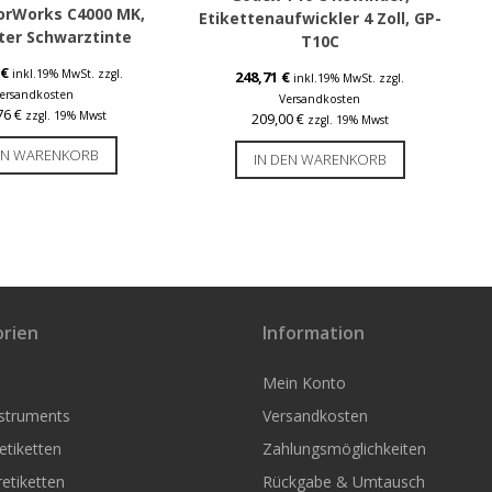
orWorks C4000 MK,
Etikettenaufwickler 4 Zoll, GP-
ter Schwarztinte
T10C
€
inkl.19% MwSt.
zzgl.
248,71
€
inkl.19% MwSt.
zzgl.
ersandkosten
Versandkosten
,76
€
zzgl. 19% Mwst
209,00
€
zzgl. 19% Mwst
EN WARENKORB
IN DEN WARENKORB
rien
Information
Mein Konto
nstruments
Versandkosten
tiketten
Zahlungsmöglichkeiten
etiketten
Rückgabe & Umtausch