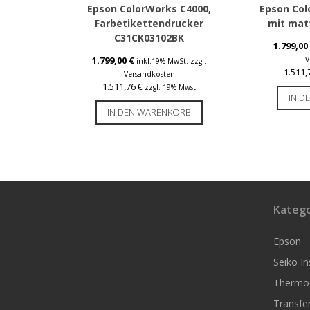
Epson ColorWorks C4000,
Epson Col
Farbetikettendrucker
mit mat
C31CK03102BK
1.799,00
1.799,00
€
V
inkl.19% MwSt.
zzgl.
1.511
Versandkosten
1.511,76
€
zzgl. 19% Mwst
IN D
IN DEN WARENKORB
Katego
Epson
Seiko I
Thermoe
Transfer