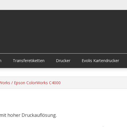
n
Transferetiketten
Drucker
Evolis Kartendrucker
rWorks
/ Epson ColorWorks C4000
mit hoher Druckauflösung.