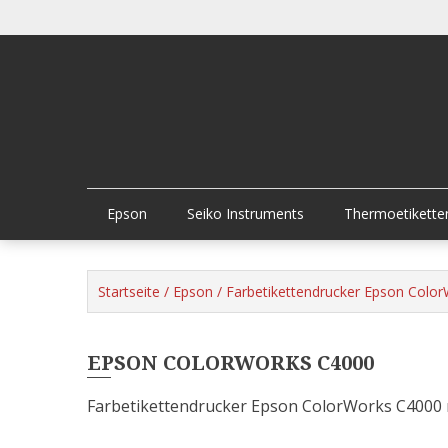
Skip
to
content
Epson
Seiko Instruments
Thermoetikette
Startseite
/
Epson
/
Farbetikettendrucker Epson Colo
EPSON COLORWORKS C4000
Farbetikettendrucker Epson ColorWorks C4000 