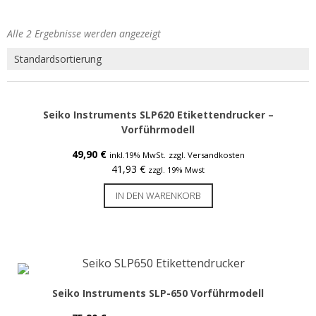
Etiketten für Epson C7500 / C8000
Etiketten für Epson C831
Alle 2 Ergebnisse werden angezeigt
Epson Tintenpatronen & Zubehör
Tinte für Epson C3500
Seiko Instruments SLP620 Etikettendrucker –
Tinte für Epson C4000
Vorführmodell
Tinte für Epson C6000 / C6500
49,90
€
inkl.19% MwSt.
zzgl. Versandkosten
41,93
€
zzgl. 19% Mwst
Tinte für Epson C7500 / G
IN DEN WARENKORB
Tinte für Epson GP-C831
Tinte für Epson C8000
ColorWorks Info
LEASING Epson
Seiko Instruments SLP-650 Vorführmodell
Anwenderberichte