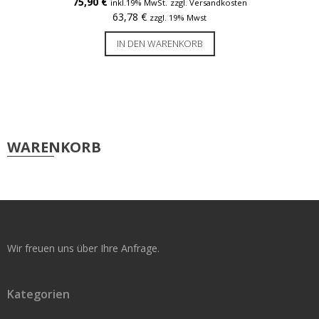
75,90
€
inkl.19% MwSt.
zzgl. Versandkosten
63,78
€
zzgl. 19% Mwst
Service & Reparatur
IN DEN WARENKORB
Besucherausweise & Tickets
Hofläden
Seiko Etikettendrucker
WARENKORB
Smart Label Printer
Mobile Drucker
Zubehör Mobile Drucker
Wir freuen uns über Ihre Anfrage.
POS-Drucker
Zubehör POS-Drucker
Kategorien
Etiketten Seiko Instruments