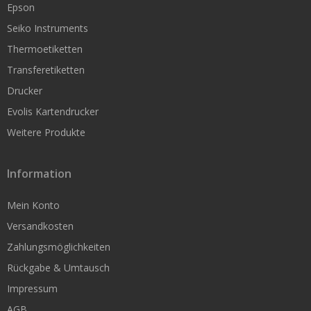
Epson
Original Seiko Etiketten
Seiko Instruments
Seiko Service
Thermoetiketten
Transferetiketten
Support & Reparatur
Drucker
Smart Label Software
Evolis Kartendrucker
Weitere Produkte
Rollen für kleine Drucker
Information
Original Seiko Etiketten
Mein Konto
Nachbau für Seiko
Versandkosten
Original Dymo
Zahlungsmöglichkeiten
Original Brother
Rückgabe & Umtausch
Impressum
Epson TM-L60 / L90
AGB