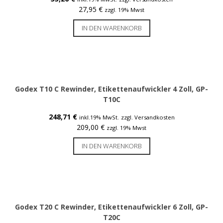
Rollen nach Kern-Durchmesser
27,95
€
zzgl. 19% Mwst
Thermoetiketten 19 mm Kern
IN DEN WARENKORB
Thermoetiketten 25 mm Kern
Thermoetiketten 76 mm Kern
Godex T10 C Rewinder, Etikettenaufwickler 4 Zoll, GP-
T10C
Papieretiketten
248,71
€
inkl.19% MwSt.
zzgl. Versandkosten
Papieretiketten 25mm Kern
209,00
€
zzgl. 19% Mwst
Papieretiketten 76mm Kern
IN DEN WARENKORB
Folienetiketten
Folienetiketten 25mm Kern
Folienetiketten 76mm Kern
Godex T20 C Rewinder, Etikettenaufwickler 6 Zoll, GP-
T20C