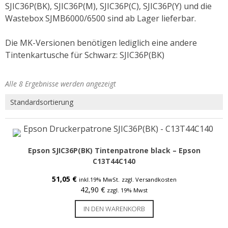
Etiketten für Epson C7500 / C8000
SJIC36P(BK), SJIC36P(M), SJIC36P(C), SJIC36P(Y) und die
Wastebox SJMB6000/6500 sind ab Lager lieferbar.
Etiketten für Epson C831
Die MK-Versionen benötigen lediglich eine andere
Epson Tintenpatronen & Zubehör
Tintenkartusche für Schwarz: SJIC36P(BK)
Tinte für Epson C3500
Alle 8 Ergebnisse werden angezeigt
Tinte für Epson C4000
Tinte für Epson C6000 / C6500
Tinte für Epson C7500 / G
Tinte für Epson GP-C831
Epson SJIC36P(BK) Tintenpatrone black – Epson
C13T44C140
Tinte für Epson C8000
51,05
€
inkl.19% MwSt.
zzgl. Versandkosten
ColorWorks Info
42,90
€
zzgl. 19% Mwst
LEASING Epson
IN DEN WARENKORB
Anwenderberichte