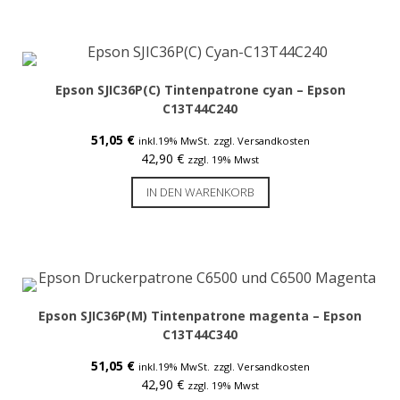
Service & Reparatur
Besucherausweise & Tickets
Epson SJIC36P(C) Tintenpatrone cyan – Epson
Hofläden
C13T44C240
51,05
€
inkl.19% MwSt.
zzgl. Versandkosten
42,90
€
zzgl. 19% Mwst
Seiko Etikettendrucker
IN DEN WARENKORB
Smart Label Printer
Mobile Drucker
Zubehör Mobile Drucker
POS-Drucker
Epson SJIC36P(M) Tintenpatrone magenta – Epson
C13T44C340
Zubehör POS-Drucker
51,05
€
inkl.19% MwSt.
zzgl. Versandkosten
Etiketten Seiko Instruments
42,90
€
zzgl. 19% Mwst