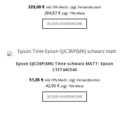
Farbbänder
339,00
€
inkl.19% MwSt.
zzgl. Versandkosten
Wachs-Farbbänder
284,87
€
zzgl. 19% Mwst
Wachs-Harz Farbbänder
IN DEN WARENKORB
Harz-Farbbänder
Farbetikettendrucker
Epson SJIC36P(MK) Tinte schwarz MATT- Epson
Farbetikettendrucker Epson ColorWorks
C13T44C540
51,05
€
inkl.19% MwSt.
zzgl. Versandkosten
Kompaktdrucker
42,90
€
zzgl. 19% Mwst
Smart Label Printer
IN DEN WARENKORB
Dymo
Brother
Desktopdrucker