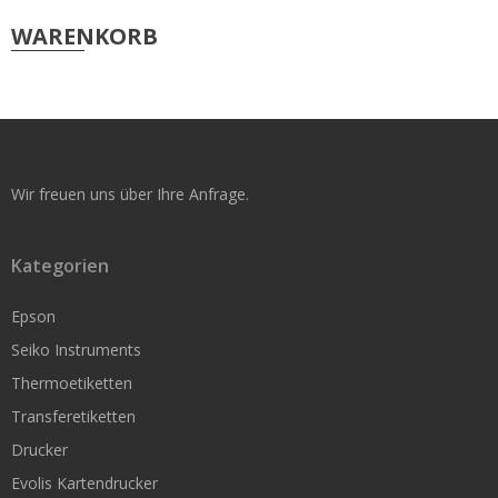
WARENKORB
Nur Thermodirekt
Druckbreite bis 54 mm
Druckbreite bis 104 mm
Thermodirekt & Thermotransfer
Wir freuen uns über Ihre Anfrage.
Druckbreite bis 54mm
Druckbreite bis 104mm
Kategorien
Epson
Kartendrucker
Seiko Instruments
Thermoetiketten
Evolis Zubehör
Transferetiketten
Evolis Farbbänder
Drucker
Karten
Evolis Kartendrucker