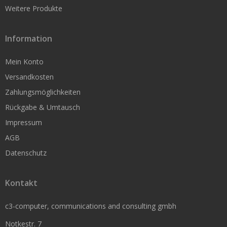
Weitere Produkte
Bonrollen
Information
Thermorollen
Mein Konto
Normalpapier
Versandkosten
Zahlungsmöglichkeiten
Vorgedruckte Barcodeetiketten
Rückgabe & Umtausch
Sonderangebote
Impressum
Vorführgeräte
AGB
Datenschutz
Kontakt
c3-computer, communications and consulting gmbh
Notkestr. 7