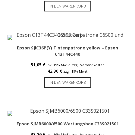
IN DEN WARENKORB
Original Seiko Etiketten
Seiko Service
Support & Reparatur
Smart Label Software
Epson SJIC36P(Y) Tintenpatrone yellow – Epson
C13T44C440
51,05
€
inkl.19% MwSt.
zzgl. Versandkosten
Rollen für kleine Drucker
42,90
€
zzgl. 19% Mwst
Original Seiko Etiketten
IN DEN WARENKORB
Nachbau für Seiko
Original Dymo
Original Brother
Epson SJMB6000/6500 Wartungsbox C33S021501
Epson TM-L60 / L90
33,26
€
inkl.19% MwSt.
zzgl. Versandkosten