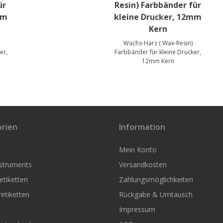
ür
Resin) Farbbänder für
mm
kleine Drucker, 12mm
Kern
Wachs-Harz ( Wax-Resin)
er,
Farbbänder für kleine Drucker,
12mm Kern
rien
Information
Mein Konto
nstruments
Versandkosten
tiketten
Zahlungsmöglichkeiten
etiketten
Rückgabe & Umtausch
Impressum