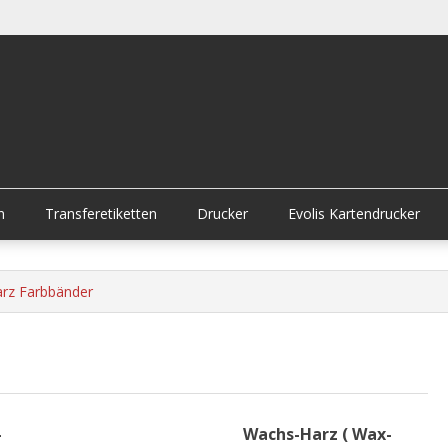
n
Transferetiketten
Drucker
Evolis Kartendrucker
rz Farbbänder
-
Wachs-Harz ( Wax-