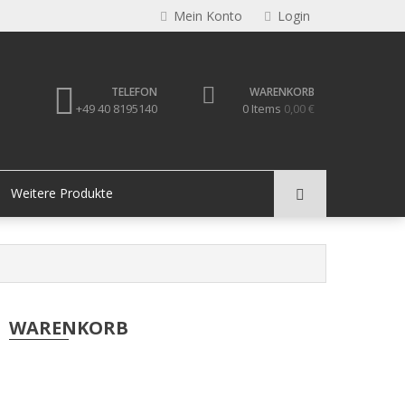
Mein Konto
Login
TELEFON
WARENKORB
+49 40 8195140
0 Items
0,00 €
Weitere Produkte
WARENKORB