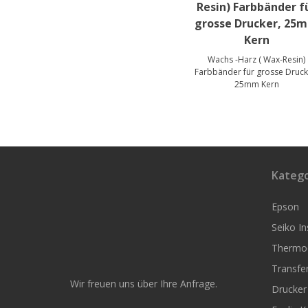
Resin) Farbbänder f
grosse Drucker, 25
Kern
Wachs -Harz ( Wax-Resin)
Farbbänder für grosse Druck
25mm Kern
Katego
Epson
Seiko I
Thermoe
Transfer
Wir freuen uns über Ihre Anfrage.
Drucker