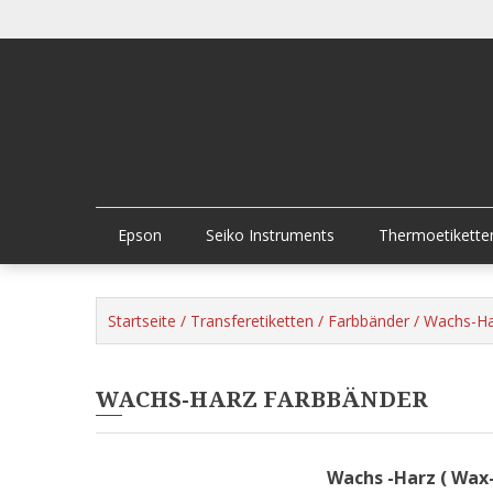
Skip
to
content
Epson
Seiko Instruments
Thermoetikette
Startseite
/
Transferetiketten
/
Farbbänder
/ Wachs-Ha
WACHS-HARZ FARBBÄNDER
Wachs -Harz ( Wax