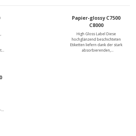
0
Papier-glossy C7500
C8000
,
High Gloss Label Diese
hochglänzend beschichteten
Etiketten liefern dank der stark
t
absorbierenden,
er
mikroporösen Oberfläche
Ausdrucke in höchster Qualität
mit Epson DURABrite Ultra-
Pigmenttinten.
0
e
-
S-