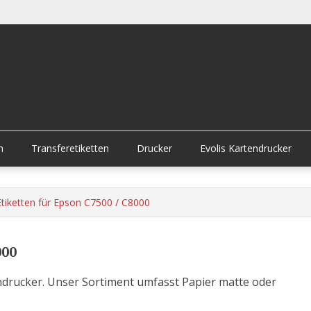
n
Transferetiketten
Drucker
Evolis Kartendrucker
Etiketten für Epson C7500 / C8000
000
endrucker. Unser Sortiment umfasst Papier matte oder