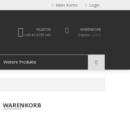
Mein Konto
Login
TELEFON
WARENKORB
+49 40 8195140
0 Items
0,00 €
Weitere Produkte
WARENKORB