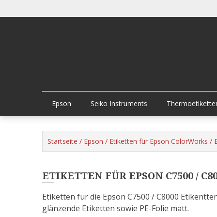
Skip
to
content
Epson
Seiko Instruments
Thermoetikette
Startseite
/
Epson
/
Etiketten für Epson ColorWorks
/ 
ETIKETTEN FÜR EPSON C7500 / C8
Etiketten für die Epson C7500 / C8000 Etikentt
glänzende Etiketten sowie PE-Folie matt.