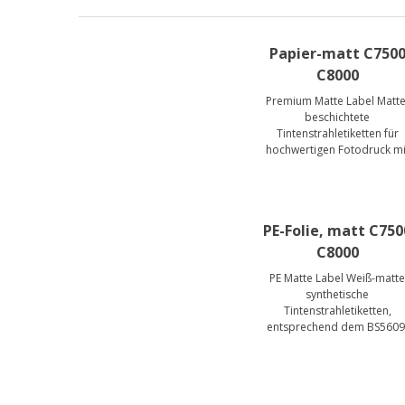
Papier-matt C750
C8000
Premium Matte Label Matte
beschichtete
Tintenstrahletiketten für
hochwertigen Fotodruck mi
Pigmenttinten in erstklassig
Qualität.
PE-Folie, matt C750
C8000
PE Matte Label Weiß-matt
synthetische
Tintenstrahletiketten,
entsprechend dem BS5609
Standard für chemische GH
Etiketten