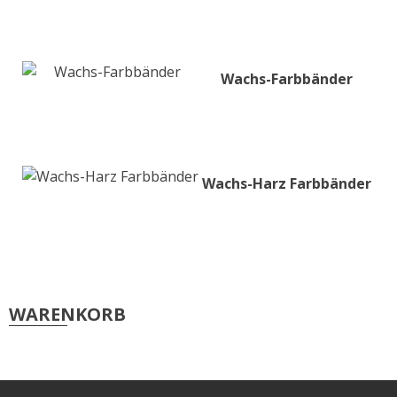
Etiketten für Epson C7500 / C8000
Etiketten für Epson C831
Epson Tintenpatronen & Zubehör
Wachs-Farbbänder
Tinte für Epson C3500
Tinte für Epson C4000
Wachs-Harz Farbbänder
Tinte für Epson C6000 / C6500
Tinte für Epson C7500 / G
Tinte für Epson GP-C831
Tinte für Epson C8000
WARENKORB
ColorWorks Info
LEASING Epson
Anwenderberichte