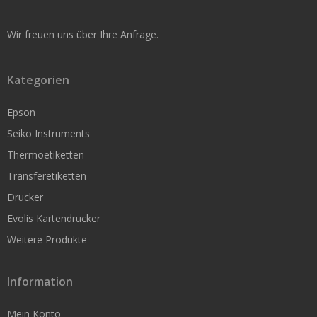
Service & Reparatur
Wir freuen uns über Ihre Anfrage.
Besucherausweise & Tickets
Kategorien
Hofläden
Epson
Seiko Instruments
Seiko Etikettendrucker
Thermoetiketten
Smart Label Printer
Transferetiketten
Mobile Drucker
Drucker
Evolis Kartendrucker
Zubehör Mobile Drucker
Weitere Produkte
POS-Drucker
Zubehör POS-Drucker
Information
Etiketten Seiko Instruments
Mein Konto