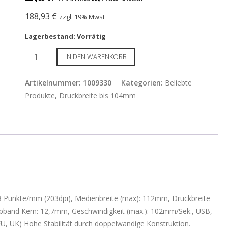
188,93
€
zzgl. 19% Mwst
Lagerbestand: Vorrätig
Zebra
IN DEN WARENKORB
ZD220t,
4-
Artikelnummer:
1009330
Kategorien:
Beliebte
Zoll,
Produkte
,
Druckbreite bis 104mm
Thermotransfer
Drucker,
203dpi,
USB
Menge
 8 Punkte/mm (203dpi), Medienbreite (max): 112mm, Druckbreite
bband Kern: 12,7mm, Geschwindigkeit (max.): 102mm/Sek., USB,
 (EU, UK) Hohe Stabilität durch doppelwandige Konstruktion.