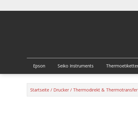
Skip
to
content
Epson
Seiko Instruments
Thermoetikette
Startseite
/
Drucker
/
Thermodirekt & Thermotransfer