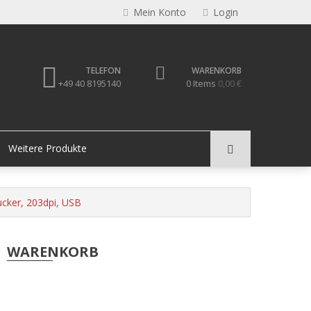
Mein Konto
Login
TELEFON
WARENKORB
+49 40 8195140
0 Items
0,00 €
Weitere Produkte
ucker, 203dpi, USB
WARENKORB