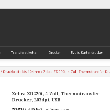
n
Transferetiketten
Drucker
Evolis Kartendrucker
/
Druckbreite bis 104mm
/ Zebra ZD220t, 4-Zoll, Thermotransfer Dr
Zebra ZD220t, 4-Zoll, Thermotransfer
Drucker, 203dpi, USB
224,83
€
inkl.19% MwSt.
zzgl. Versandkosten