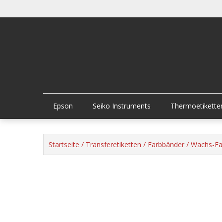
Skip
to
content
Epson
Seiko Instruments
Thermoetikette
Startseite
/
Transferetiketten
/
Farbbänder
/
Wachs-Fa