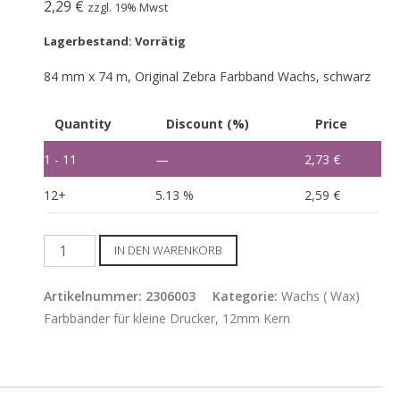
2,29
€
zzgl. 19% Mwst
Lagerbestand: Vorrätig
84 mm x 74 m, Original Zebra Farbband Wachs, schwarz
Quantity
Discount (%)
Price
1 - 11
—
2,73
€
12+
5.13 %
2,59
€
Wachsfolie
IN DEN WARENKORB
84
mm
Artikelnummer:
2306003
Kategorie:
Wachs ( Wax)
x
Farbbänder für kleine Drucker, 12mm Kern
74
m
Menge