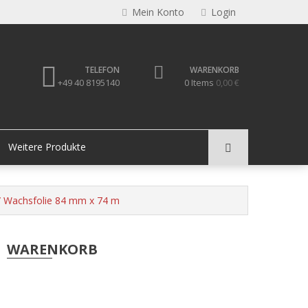
Mein Konto
Login
TELEFON
WARENKORB
+49 40 8195140
0 Items
0,00 €
Weitere Produkte
 Wachsfolie 84 mm x 74 m
WARENKORB