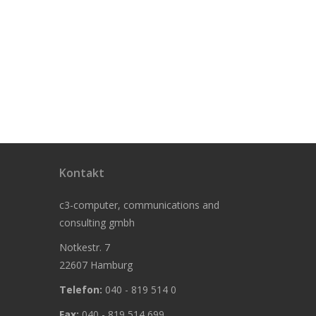
Kontakt
c3-computer, communications and
consulting gmbh
Notkestr. 7
22607 Hamburg
Telefon:
040 - 819 514 0
Fax:
040 - 819 514 699