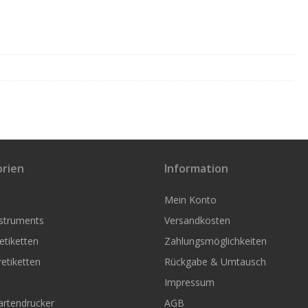
rien
Information
Mein Konto
nstruments
Versandkosten
tiketten
Zahlungsmöglichkeiten
etiketten
Rückgabe & Umtausch
Impressum
artendrucker
AGB