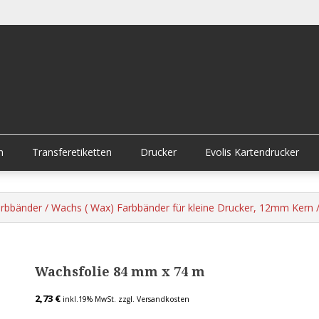
n
Transferetiketten
Drucker
Evolis Kartendrucker
rbbänder
/
Wachs ( Wax) Farbbänder für kleine Drucker, 12mm Kern
/
Wachsfolie 84 mm x 74 m
2,73
€
inkl.19% MwSt.
zzgl. Versandkosten