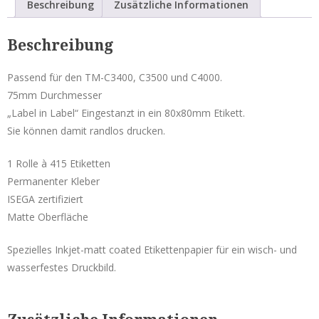
Beschreibung
Zusätzliche Informationen
matt
Service & Reparatur
Menge
Beschreibung
Besucherausweise & Tickets
Passend für den TM-C3400, C3500 und C4000.
Hofläden
75mm Durchmesser
„Label in Label“ Eingestanzt in ein 80x80mm Etikett.
Sie können damit randlos drucken.
Seiko Etikettendrucker
1 Rolle à 415 Etiketten
Smart Label Printer
Permanenter Kleber
Mobile Drucker
ISEGA zertifiziert
Matte Oberfläche
Zubehör Mobile Drucker
POS-Drucker
Spezielles Inkjet-matt coated Etikettenpapier für ein wisch- und
wasserfestes Druckbild.
Zubehör POS-Drucker
Etiketten Seiko Instruments