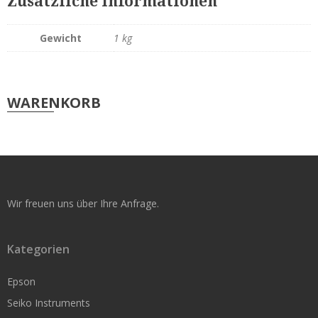
Zusätzliche Informationen
Original Seiko Etiketten
Gewicht
1 kg
Seiko Service
Support & Reparatur
WARENKORB
Smart Label Software
Rollen für kleine Drucker
Original Seiko Etiketten
Wir freuen uns über Ihre Anfrage.
Nachbau für Seiko
Original Dymo
Kategorien
Original Brother
Epson
Epson TM-L60 / L90
Seiko Instruments