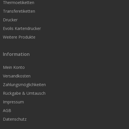
Thermoetiketten
Rollen nach Kern-Durchmesser
Transferetiketten
Thermoetiketten 19 mm Kern
Drucker
Thermoetiketten 25 mm Kern
Evolis Kartendrucker
Weitere Produkte
Thermoetiketten 76 mm Kern
Information
Papieretiketten
Mein Konto
Papieretiketten 25mm Kern
Versandkosten
Papieretiketten 76mm Kern
Zahlungsmöglichkeiten
Rückgabe & Umtausch
Folienetiketten
Impressum
Folienetiketten 25mm Kern
AGB
Folienetiketten 76mm Kern
Datenschutz