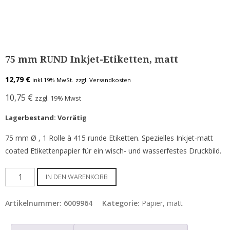
Etiketten für Epson C7500 / C8000
Etiketten für Epson C831
Epson Tintenpatronen & Zubehör
75 mm RUND Inkjet-Etiketten, matt
Tinte für Epson C3500
12,79
€
inkl.19% MwSt.
zzgl. Versandkosten
Tinte für Epson C4000
10,75
€
zzgl. 19% Mwst
Tinte für Epson C6000 / C6500
Lagerbestand: Vorrätig
Tinte für Epson C7500 / G
75 mm Ø , 1 Rolle à 415 runde Etiketten. Spezielles Inkjet-matt
Tinte für Epson GP-C831
coated Etikettenpapier für ein wisch- und wasserfestes Druckbild.
Tinte für Epson C8000
75
IN DEN WARENKORB
ColorWorks Info
mm
RUND
Artikelnummer:
6009964
Kategorie:
Papier, matt
LEASING Epson
Inkjet-
Etiketten,
Anwenderberichte