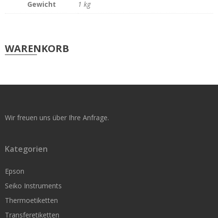
Gewicht
1 kg
Original Seiko Etiketten
Seiko Service
WARENKORB
Support & Reparatur
Smart Label Software
Rollen für kleine Drucker
Wir freuen uns über Ihre Anfrage.
Original Seiko Etiketten
Nachbau für Seiko
Kategorien
Original Dymo
Epson
Original Brother
Seiko Instruments
Thermoetiketten
Epson TM-L60 / L90
Transferetiketten