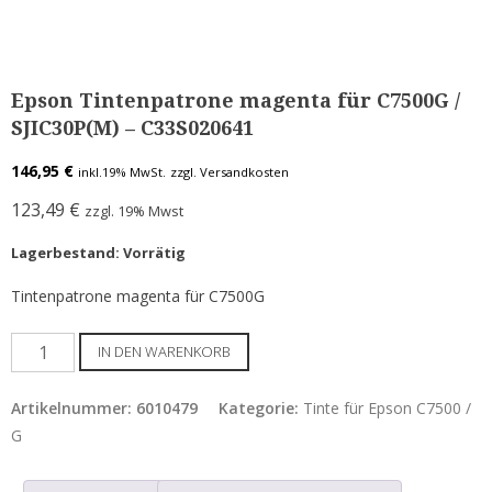
Etiketten für Epson C7500 / C8000
Etiketten für Epson C831
Epson Tintenpatronen & Zubehör
Epson Tintenpatrone magenta für C7500G /
SJIC30P(M) – C33S020641
Tinte für Epson C3500
146,95
€
inkl.19% MwSt.
zzgl. Versandkosten
Tinte für Epson C4000
123,49
€
zzgl. 19% Mwst
Tinte für Epson C6000 / C6500
Lagerbestand: Vorrätig
Tinte für Epson C7500 / G
Tintenpatrone magenta für C7500G
Tinte für Epson GP-C831
Epson
IN DEN WARENKORB
Tinte für Epson C8000
Tintenpatrone
ColorWorks Info
magenta
Artikelnummer:
6010479
Kategorie:
Tinte für Epson C7500 /
für
G
LEASING Epson
C7500G
/
Anwenderberichte