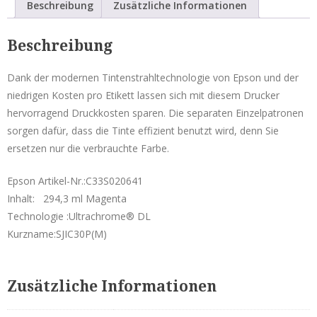
Beschreibung
Zusätzliche Informationen
SJIC30P(M)
Service & Reparatur
-
Beschreibung
C33S020641
Besucherausweise & Tickets
Menge
Dank der modernen Tintenstrahltechnologie von Epson und der
Hofläden
niedrigen Kosten pro Etikett lassen sich mit diesem Drucker
hervorragend Druckkosten sparen. Die separaten Einzelpatronen
sorgen dafür, dass die Tinte effizient benutzt wird, denn Sie
Seiko Etikettendrucker
ersetzen nur die verbrauchte Farbe.
Smart Label Printer
Epson Artikel-Nr.:C33S020641
Mobile Drucker
Inhalt: 294,3 ml Magenta
Technologie :Ultrachrome® DL
Zubehör Mobile Drucker
Kurzname:SJIC30P(M)
POS-Drucker
Zubehör POS-Drucker
Zusätzliche Informationen
Etiketten Seiko Instruments