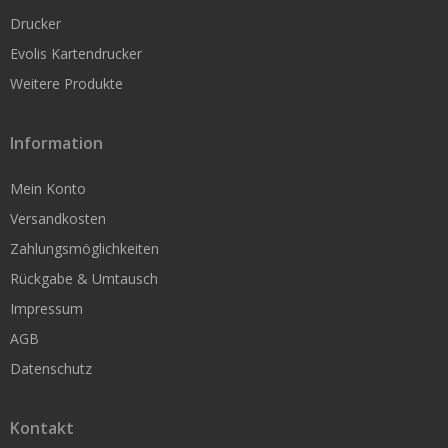
Rollen nach Kern-Durchmesser
Drucker
Thermoetiketten 19 mm Kern
Evolis Kartendrucker
Weitere Produkte
Thermoetiketten 25 mm Kern
Thermoetiketten 76 mm Kern
Information
Mein Konto
Papieretiketten
Versandkosten
Zahlungsmöglichkeiten
Papieretiketten 25mm Kern
Rückgabe & Umtausch
Papieretiketten 76mm Kern
Impressum
Folienetiketten
AGB
Datenschutz
Folienetiketten 25mm Kern
Folienetiketten 76mm Kern
Kontakt