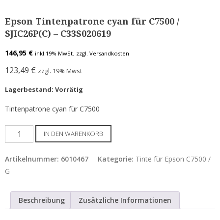
Etiketten für Epson C7500 / C8000
Epson Tintenpatrone cyan für C7500 /
Etiketten für Epson C831
SJIC26P(C) – C33S020619
Epson Tintenpatronen & Zubehör
146,95
€
inkl.19% MwSt.
zzgl. Versandkosten
Tinte für Epson C3500
123,49
€
zzgl. 19% Mwst
Tinte für Epson C4000
Lagerbestand: Vorrätig
Tinte für Epson C6000 / C6500
Tintenpatrone cyan für C7500
Tinte für Epson C7500 / G
Epson
IN DEN WARENKORB
Tinte für Epson GP-C831
Tintenpatrone
cyan
Tinte für Epson C8000
Artikelnummer:
6010467
Kategorie:
Tinte für Epson C7500 /
für
G
ColorWorks Info
C7500
/
LEASING Epson
Beschreibung
Zusätzliche Informationen
SJIC26P(C)
-
Anwenderberichte