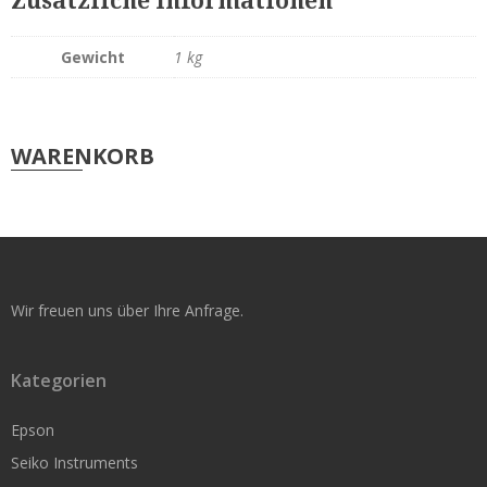
Zusätzliche Informationen
Original Seiko Etiketten
Gewicht
1 kg
Seiko Service
Support & Reparatur
WARENKORB
Smart Label Software
Rollen für kleine Drucker
Original Seiko Etiketten
Wir freuen uns über Ihre Anfrage.
Nachbau für Seiko
Original Dymo
Kategorien
Original Brother
Epson
Epson TM-L60 / L90
Seiko Instruments