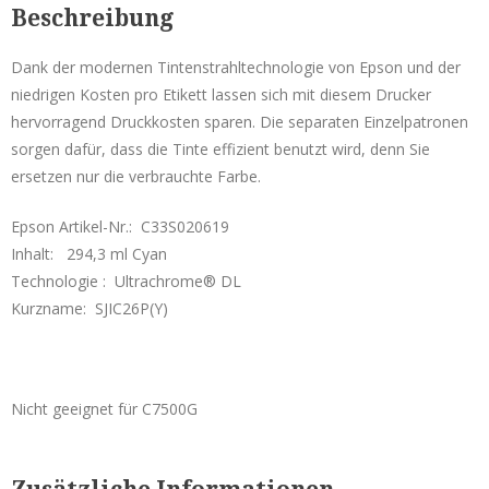
Beschreibung
C33S020619
Service & Reparatur
Menge
Dank der modernen Tintenstrahltechnologie von Epson und der
Besucherausweise & Tickets
niedrigen Kosten pro Etikett lassen sich mit diesem Drucker
hervorragend Druckkosten sparen. Die separaten Einzelpatronen
Hofläden
sorgen dafür, dass die Tinte effizient benutzt wird, denn Sie
ersetzen nur die verbrauchte Farbe.
Seiko Etikettendrucker
Epson Artikel-Nr.: C33S020619
Inhalt: 294,3 ml Cyan
Smart Label Printer
Technologie : Ultrachrome® DL
Mobile Drucker
Kurzname: SJIC26P(Y)
Zubehör Mobile Drucker
POS-Drucker
Nicht geeignet für C7500G
Zubehör POS-Drucker
Etiketten Seiko Instruments