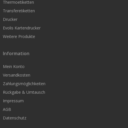
Thermoetiketten
Rollen nach Kern-Durchmesser
Transferetiketten
Thermoetiketten 19 mm Kern
Drucker
Thermoetiketten 25 mm Kern
Evolis Kartendrucker
Weitere Produkte
Thermoetiketten 76 mm Kern
Information
Papieretiketten
Mein Konto
Papieretiketten 25mm Kern
Versandkosten
Papieretiketten 76mm Kern
Zahlungsmöglichkeiten
Rückgabe & Umtausch
Folienetiketten
Impressum
Folienetiketten 25mm Kern
AGB
Folienetiketten 76mm Kern
Datenschutz