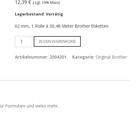
12,39
€
zzgl. 19% Mwst
Lagerbestand: Vorrätig
62 mm, 1 Rolle à 30,48 Meter Brother Etiketten
62
IN DEN WARENKORB
mm
/
Artikelnummer:
2004201
Kategorie:
Original Brother
Brother
DK-
22205
Menge
ür Formulare und vieles mehr.