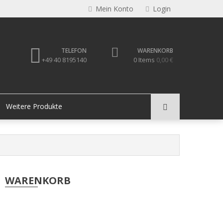
Mein Konto
Login
TELEFON
WARENKORB
+49 40 8195140
0 Items
0,00 €
Weitere Produkte
WARENKORB