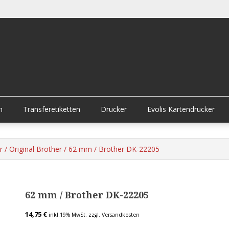
n
Transferetiketten
Drucker
Evolis Kartendrucker
r
/
Original Brother
/ 62 mm / Brother DK-22205
62 mm / Brother DK-22205
14,75
€
inkl.19% MwSt.
zzgl. Versandkosten