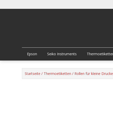
Skip
to
content
Epson
Seiko Instruments
Thermoetikette
Startseite
/
Thermoetiketten
/
Rollen für kleine Drucke