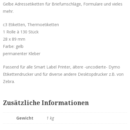
Gelbe Adressetiketten für Briefumschläge, Formulare und vieles
Service & Reparatur
mehr.
Besucherausweise & Tickets
c3 Etiketten, Thermoetiketten
1 Rolle à 130 Stück
Hofläden
28 x 89 mm
Farbe: gelb
permanenter Kleber
Seiko Etikettendrucker
Passend für alle Smart Label Printer, ältere -uncodierte- Dymo
Smart Label Printer
Etikettendrucker und für diverse andere Desktopdrucker z.B. von
Mobile Drucker
Zebra.
Zubehör Mobile Drucker
POS-Drucker
Zusätzliche Informationen
Zubehör POS-Drucker
Gewicht
1 kg
Etiketten Seiko Instruments