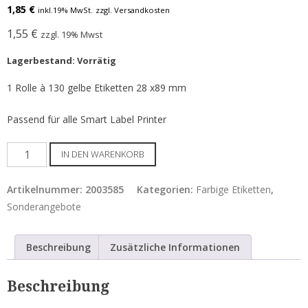
Etiketten für Epson C7500 / C8000
1,85
€
inkl.19% MwSt.
zzgl. Versandkosten
Etiketten für Epson C831
1,55
€
zzgl. 19% Mwst
Epson Tintenpatronen & Zubehör
Lagerbestand: Vorrätig
1 Rolle à 130 gelbe Etiketten 28 x89 mm
Tinte für Epson C3500
Tinte für Epson C4000
Passend für alle Smart Label Printer
Tinte für Epson C6000 / C6500
28
IN DEN WARENKORB
x
Tinte für Epson C7500 / G
89
Artikelnummer:
2003585
Kategorien:
Farbige Etiketten
,
Tinte für Epson GP-C831
mm
Sonderangebote
/
Tinte für Epson C8000
YLBOC
Beschreibung
Zusätzliche Informationen
ColorWorks Info
Menge
LEASING Epson
Beschreibung
Anwenderberichte