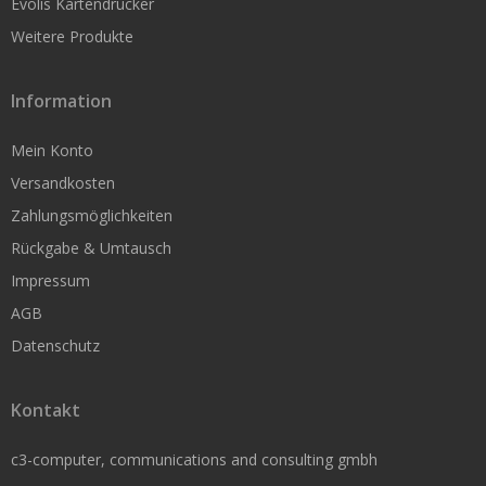
Evolis Kartendrucker
Rollen nach Kern-Durchmesser
Weitere Produkte
Thermoetiketten 19 mm Kern
Thermoetiketten 25 mm Kern
Information
Thermoetiketten 76 mm Kern
Mein Konto
Versandkosten
Zahlungsmöglichkeiten
Papieretiketten
Rückgabe & Umtausch
Papieretiketten 25mm Kern
Impressum
AGB
Papieretiketten 76mm Kern
Datenschutz
Folienetiketten
Folienetiketten 25mm Kern
Kontakt
Folienetiketten 76mm Kern
c3-computer, communications and consulting gmbh