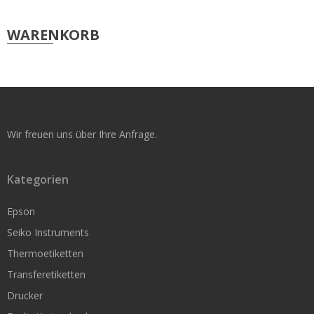
Original Seiko Etiketten
WARENKORB
Seiko Service
Support & Reparatur
Smart Label Software
Wir freuen uns über Ihre Anfrage.
Rollen für kleine Drucker
Kategorien
Original Seiko Etiketten
Nachbau für Seiko
Epson
Seiko Instruments
Original Dymo
Thermoetiketten
Original Brother
Transferetiketten
Epson TM-L60 / L90
Drucker