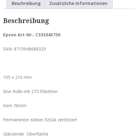
Beschreibung
Zusätzliche Informationen
glossy,
Service & Reparatur
Rolle
Beschreibung
mit
Besucherausweise & Tickets
273
Hofläden
Epson Art-Nr.:
C33S045730
Etiketten
Menge
EAN: 8715946688329
Seiko Etikettendrucker
Smart Label Printer
105 x 210 mm
Mobile Drucker
Eine Rolle mit 273 Etiketten
Zubehör Mobile Drucker
Kern 76mm
POS-Drucker
Permanenter Kleber ISEGA zertifiziert
Zubehör POS-Drucker
Etiketten Seiko Instruments
Glänzende Oberfläche