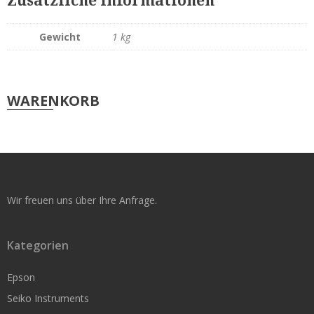
Zusätzliche Informationen
Rollen nach Kern-Durchmesser
Thermoetiketten 19 mm Kern
Gewicht
1 kg
Thermoetiketten 25 mm Kern
Thermoetiketten 76 mm Kern
WARENKORB
Papieretiketten
Papieretiketten 25mm Kern
Wir freuen uns über Ihre Anfrage.
Papieretiketten 76mm Kern
Folienetiketten
Kategorien
Folienetiketten 25mm Kern
Epson
Folienetiketten 76mm Kern
Seiko Instruments