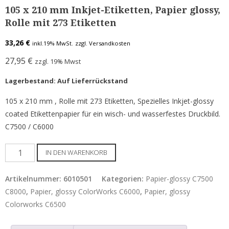
Etiketten für Epson C7500 / C8000
105 x 210 mm Inkjet-Etiketten, Papier glossy,
Rolle mit 273 Etiketten
Etiketten für Epson C831
33,26
€
Epson Tintenpatronen & Zubehör
inkl.19% MwSt.
zzgl. Versandkosten
27,95
€
zzgl. 19% Mwst
Tinte für Epson C3500
Lagerbestand: Auf Lieferrückstand
Tinte für Epson C4000
105 x 210 mm , Rolle mit 273 Etiketten, Spezielles Inkjet-glossy
Tinte für Epson C6000 / C6500
coated Etikettenpapier für ein wisch- und wasserfestes Druckbild.
Tinte für Epson C7500 / G
C7500 / C6000
Tinte für Epson GP-C831
105
IN DEN WARENKORB
x
Tinte für Epson C8000
210
Artikelnummer:
6010501
Kategorien:
Papier-glossy C7500
ColorWorks Info
mm
C8000
,
Papier, glossy ColorWorks C6000
,
Papier, glossy
Inkjet-
Colorworks C6500
LEASING Epson
Etiketten,
Papier
Anwenderberichte