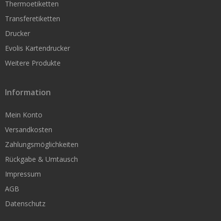
Farbbänder
Thermoetiketten
Transferetiketten
Wachs-Farbbänder
Drucker
Wachs-Harz Farbbänder
Evolis Kartendrucker
Harz-Farbbänder
Weitere Produkte
Information
Farbetikettendrucker
Mein Konto
Farbetikettendrucker Epson ColorWorks
Versandkosten
Kompaktdrucker
Zahlungsmöglichkeiten
Smart Label Printer
Rückgabe & Umtausch
Impressum
Dymo
AGB
Brother
Datenschutz
Desktopdrucker