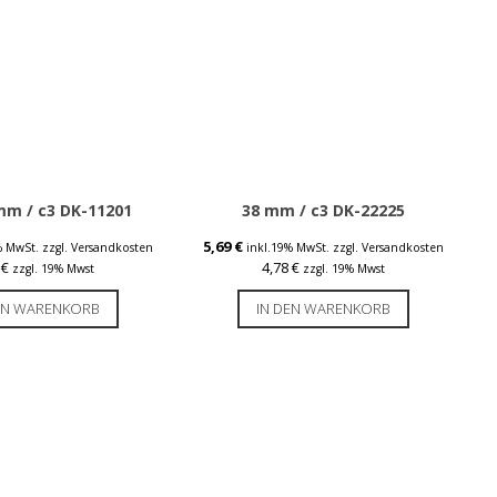
mm / c3 DK-11201
38 mm / c3 DK-22225
5,69
€
% MwSt.
zzgl. Versandkosten
inkl.19% MwSt.
zzgl. Versandkosten
5
€
4,78
€
zzgl. 19% Mwst
zzgl. 19% Mwst
EN WARENKORB
IN DEN WARENKORB