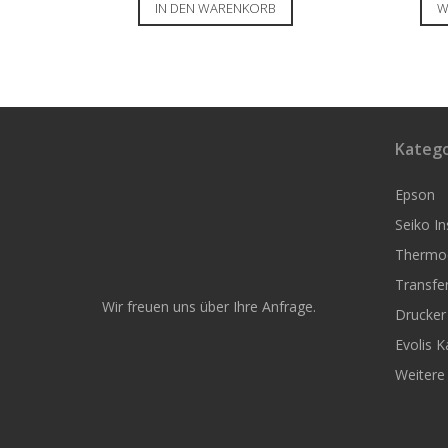
IN DEN WARENKORB
W
Katego
Epson
Seiko I
Thermoe
Transfer
Wir freuen uns über Ihre Anfrage.
Drucker
Evolis K
Weitere