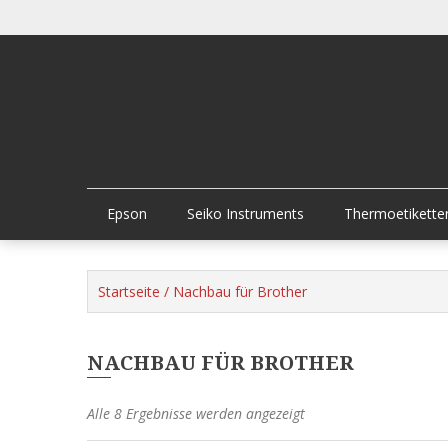
Skip
to
content
Epson
Seiko Instruments
Thermoetikette
Startseite
/ Nachbau für Brother
NACHBAU FÜR BROTHER
Alle 8 Ergebnisse werden angezeigt