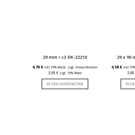
29 mm / c3 DK-22210
29 x 90 
4,70
€
4,58
€
inkl.19% MwSt.
zzgl. Versandkosten
inkl.19
3,95
€
3,8
zzgl. 19% Mwst
IN DEN WARENKORB
IN D