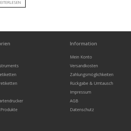
EITERLESEN
rien
Information
Mein Konto
nstruments
Versandkosten
tiketten
Zahlungsmöglichkeiten
etiketten
Rückgabe & Umtausch
Impressum
artendrucker
AGB
 Produkte
Datenschutz