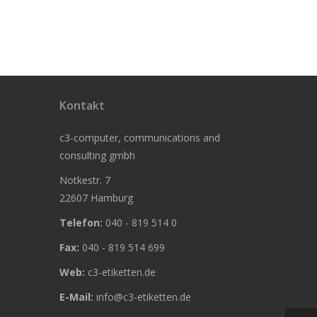
Kontakt
c3-computer, communications and
consulting gmbh
Notkestr. 7
22607 Hamburg
Telefon:
040 - 819 514 0
Fax:
040 - 819 514 699
Web:
c3-etiketten.de
E-Mail:
info@c3-etiketten.de